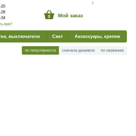
Сравнение товаров
0
-20
-28
Мой заказ
0
-34
ть вам?
тки, выключатели
Свет
Аксессуары, крепеж
по популярности
сначала дешевле
по названию