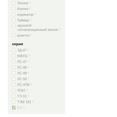
Звонок
0
Кнопка
0
индикатор
0
Таймер
0
звуковой
сигнализационный звонок
0
розетка
0
серия
ЗД-47
0
КМУ11
0
ЛС-47
0
ЛС-48
0
ЛС-49
0
ЛС-50
0
ЛС-47М
0
ТО47
0
ТЭ 15
0
ТЭМ 181
0
EG
0