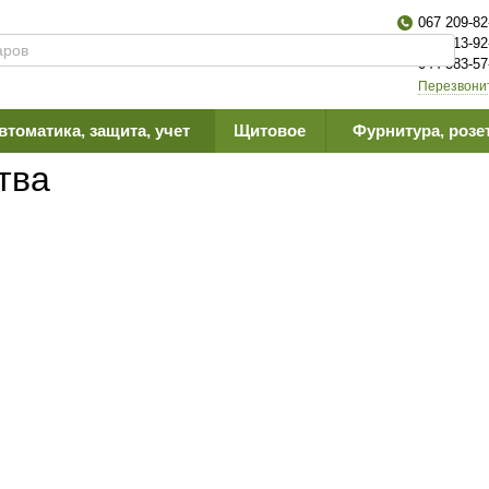
067 209-82
063 613-92
044 383-57
Перезвони
втоматика, защита, учет
Щитовое
Фурнитура, розе
йства
тва