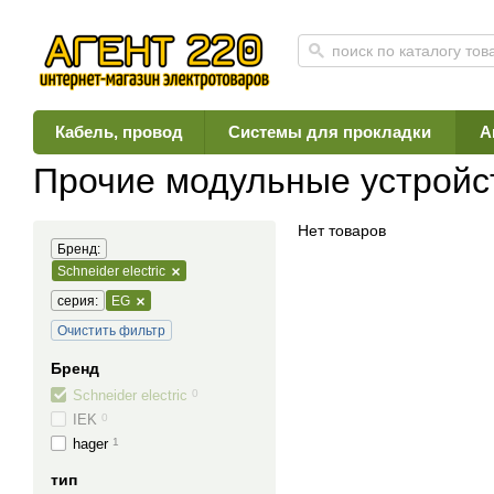
Кабель, провод
Системы для прокладки
А
Главная
Каталог
Автоматика, защита, учет
Прочие модульные устро
Прочие модульные устройс
Нет товаров
Бренд:
Schneider electric
серия:
EG
Очистить фильтр
Бренд
Schneider electric
0
IEK
0
hager
1
тип