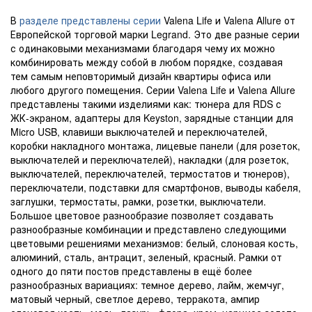
В
разделе представлены серии
Valena Life и Valena Allure от
Европейской торговой марки Legrand. Это две разные серии
с одинаковыми механизмами благодаря чему их можно
комбинировать между собой в любом порядке, создавая
тем самым неповторимый дизайн квартиры офиса или
любого другого помещения. Серии Valena Life и Valena Allure
представлены такими изделиями как: тюнера для RDS с
ЖК-экраном, адаптеры для Keyston, зарядные станции для
Micro USB, клавиши выключателей и переключателей,
коробки накладного монтажа, лицевые панели (для розеток,
выключателей и переключателей), накладки (для розеток,
выключателей, переключателей, термостатов и тюнеров),
переключатели, подставки для смартфонов, выводы кабеля,
заглушки, термостаты, рамки, розетки, выключатели.
Большое цветовое разнообразие позволяет создавать
разнообразные комбинации и представлено следующими
цветовыми решениями механизмов: белый, слоновая кость,
алюминий, сталь, антрацит, зеленый, красный. Рамки от
одного до пяти постов представлены в ещё более
разнообразных вариациях: темное дерево, лайм, жемчуг,
матовый черный, светлое дерево, терракота, ампир