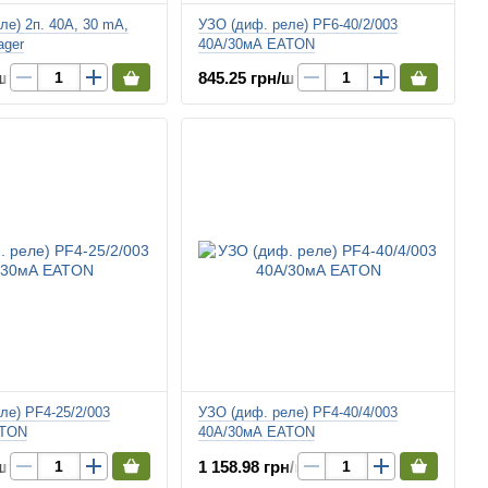
ле) 2п. 40A, 30 mA,
УЗО (диф. реле) PF6-40/2/003
ager
40А/30мА EATON
шт.
845.25 грн/шт.
ле) PF4-25/2/003
УЗО (диф. реле) PF4-40/4/003
ATON
40А/30мА EATON
шт.
1 158.98 грн/шт.