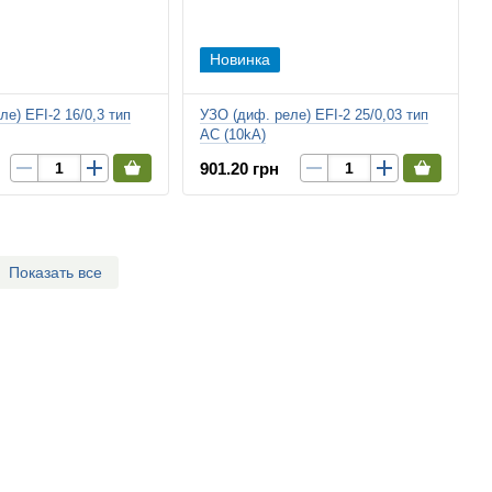
Новинка
е) EFI-2 16/0,3 тип
УЗО (диф. реле) EFI-2 25/0,03 тип
AC (10kA)
901.20 грн
Показать все