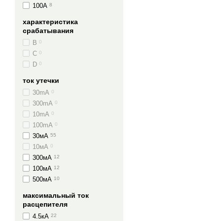
100А
8
характеристика
срабатывания
B
0
C
0
D
0
ток утечки
30mA
0
300mA
0
10mA
0
100mA
0
30мА
55
10мА
0
300мА
12
100мА
12
500мА
10
максимальный ток
расцепителя
4.5кА
22