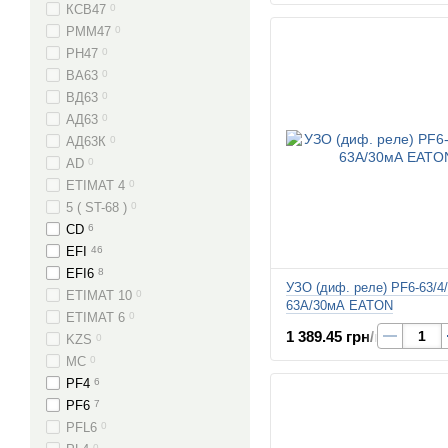
КСВ47
0
РММ47
0
РН47
0
ВА63
0
ВД63
0
АД63
0
АД63К
0
AD
0
ETIMAT 4
0
5 ( ST-68 )
0
CD
6
EFI
46
EFI6
8
УЗО (диф. реле) PF6-63/4
ETIMAT 10
0
63А/30мА EATON
ETIMAT 6
0
1 389.45 грн/шт.
KZS
0
MC
0
PF4
6
PF6
7
PFL6
0
0