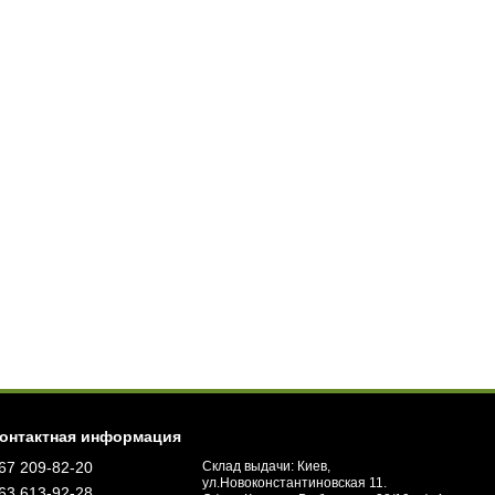
онтактная информация
67 209-82-20
Склад выдачи: Киев,
ул.Новоконстантиновская 11.
63 613-92-28