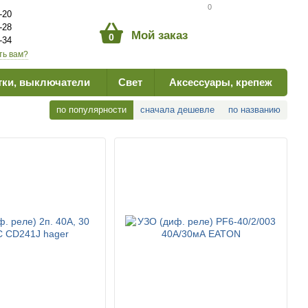
Сравнение товаров
0
-20
-28
Мой заказ
0
-34
ть вам?
тки, выключатели
Свет
Аксессуары, крепеж
по популярности
сначала дешевле
по названию