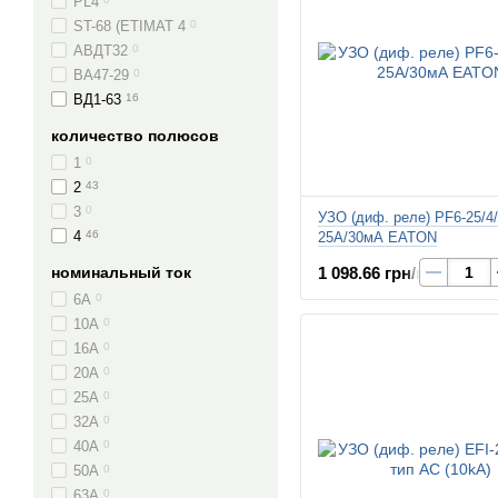
PL4
ST-68 (ETIMAT 4
0
АВДТ32
0
ВА47-29
0
ВД1-63
16
количество полюсов
1
0
2
43
3
0
УЗО (диф. реле) PF6-25/4
4
46
25А/30мА EATON
1 098.66 грн/шт.
номинальный ток
6A
0
10A
0
16A
0
20A
0
25A
0
32A
0
40A
0
50A
0
63A
0