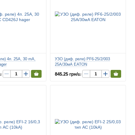
ле) 4п. 25A, 30 mA,
УЗО (диф. реле) PF6-25/2/003
ager
25А/30мА EATON
шт.
845.25 грн/шт.