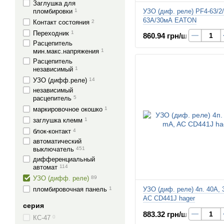
Заглушка для
пломбировки
1
УЗО (диф. реле) PF4-63/2
63А/30мА EATON
Контакт состояния
2
Переходник
1
860.94 грн/шт.
Расцепитель
мин.макс.напряжения
1
Расцепитель
независимый
1
УЗО (дифф.реле)
14
независимый
расцепитель
5
маркировочное окошко
1
заглушка клемм
1
блок-контакт
4
автоматический
выключатель
451
дифференциальный
автомат
114
УЗО (дифф. реле)
89
пломбировочная панель
1
УЗО (диф. реле) 4п. 40A, 
AC CD441J hager
серия
883.32 грн/шт.
КС-47
0