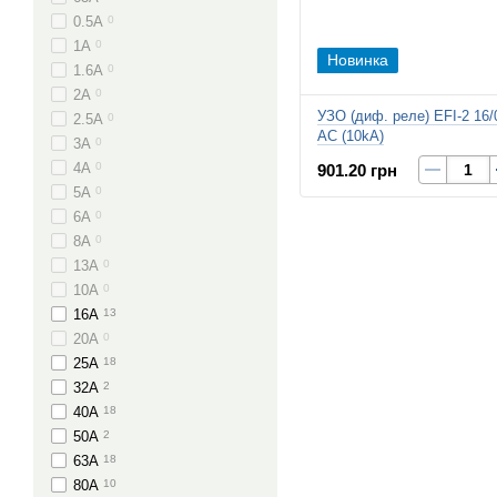
0.5А
0
1А
0
Новинка
1.6А
0
2А
0
УЗО (диф. реле) EFI-2 16/
2.5А
0
AC (10kA)
3А
0
4А
0
901.20 грн
5А
0
6А
0
8А
0
13А
0
10А
0
16А
13
20А
0
25А
18
32А
2
40А
18
50А
2
63А
18
80А
10