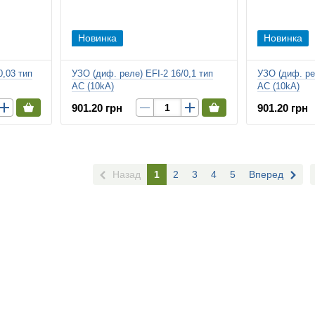
Новинка
Новинка
0,03 тип
УЗО (диф. реле) EFI-2 16/0,1 тип
УЗО (диф. рел
AC (10kA)
AC (10kA)
901.20 грн
901.20 грн
Назад
1
2
3
4
5
Вперед