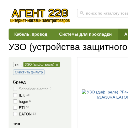
Кабель, провод
Системы для прокладки
А
Главная
Каталог
Автоматика, защита, учет
Модульные автоматы, ди
УЗО (устройства защитного
тип:
УЗО (дифф. реле)
Очистить фильтр
Бренд
Schneider electric
0
IEK
16
hager
6
ETI
54
EATON
13
тип