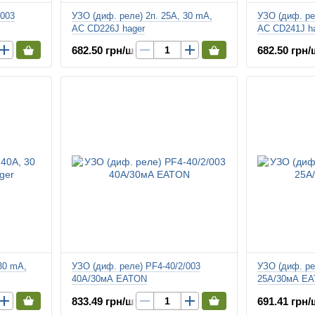
/003
УЗО (диф. реле) 2п. 25A, 30 mA,
УЗО (диф. ре
AC CD226J hager
AC CD241J h
682.50 грн/шт.
682.50 грн/
30 mA,
УЗО (диф. реле) PF4-40/2/003
УЗО (диф. ре
40А/30мА EATON
25А/30мА E
833.49 грн/шт.
691.41 грн/