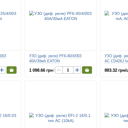
/003
УЗО (диф. реле) PF6-40/4/003
УЗО (диф. ре
40А/30мА EATON
AC CD426J h
1 098.66 грн/шт.
883.32 грн/