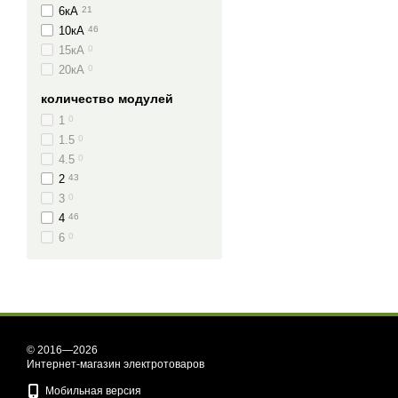
6кА
21
10кА
46
15кА
0
20кА
0
количество модулей
1
0
1.5
0
4.5
0
2
43
3
0
4
46
6
0
© 2016—2026
Интернет-магазин электротоваров
Мобильная версия