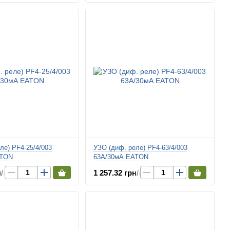
ле) PF4-25/4/003
УЗО (диф. реле) PF4-63/4/003
ATON
63А/30мА EATON
н/шт.
1 257.32 грн/шт.