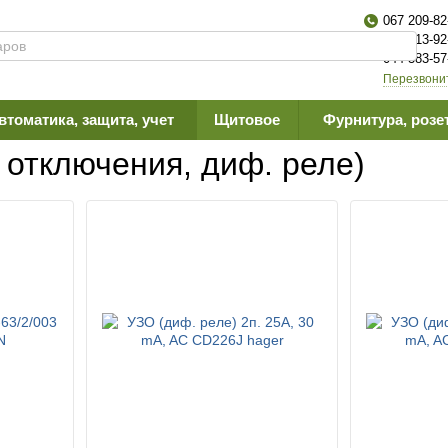
067 209-82
063 613-92
044 383-57
Перезвони
втоматика, защита, учет
Щитовое
Фурнитура, розе
ф.автоматы, УЗО
 отключения, диф. реле)