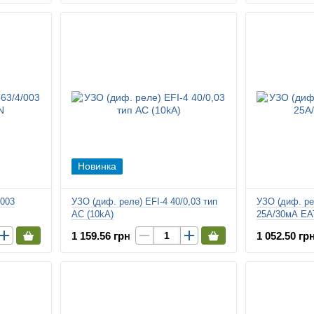
Новинка
/003
УЗО (диф. реле) EFI-4 40/0,03 тип
УЗО (диф. ре
AC (10kA)
25А/30мА E
1 159.56 грн
1 052.50 гр