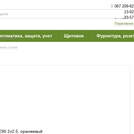
067 209-82
063 613-92
044 383-57
Перезвони
втоматика, защита, учет
Щитовое
Фурнитура, розе
0/E90 2х2.5
вить отзыв