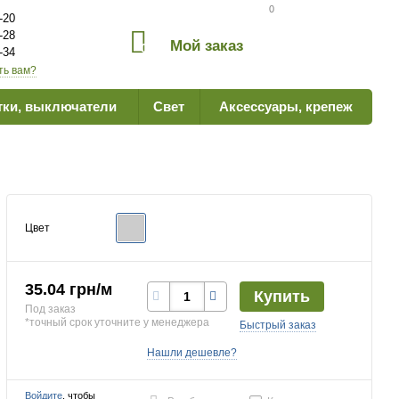
Сравнение товаров
0
-20
-28
Мой заказ
0
-34
ть вам?
тки, выключатели
Свет
Аксессуары, крепеж
Цвет
35.04 грн/м
Купить
Под заказ
*точный срок уточните у менеджера
Быстрый заказ
Нашли дешевле?
Войдите
, чтобы