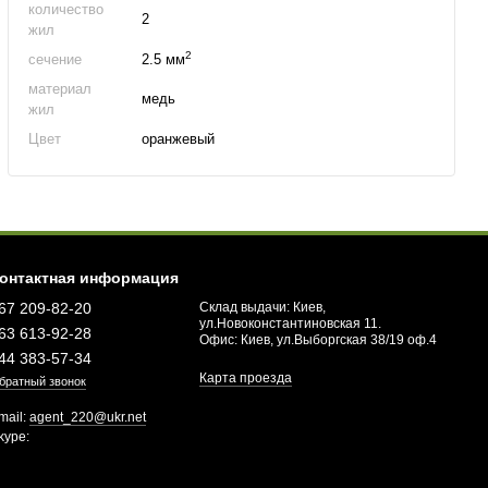
количество
2
жил
2
сечение
2.5 мм
материал
медь
жил
Цвет
оранжевый
онтактная информация
67 209-82-20
Склад выдачи: Киев,
ул.Новоконстантиновская 11.
63 613-92-28
Офис: Киев, ул.Выборгская 38/19 оф.4
44 383-57-34
Карта проезда
братный звонок
mail:
agent_220@ukr.net
kype: