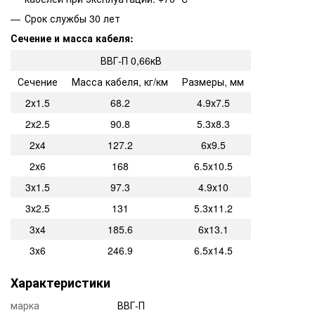
Срок службы 30 лет
Сечение и масса кабеля:
ВВГ-П 0,66кВ
Сечение
Масса кабеля, кг/км
Размеры, мм
2х1.5
68.2
4.9х7.5
2х2.5
90.8
5.3х8.3
2х4
127.2
6х9.5
2х6
168
6.5х10.5
3х1.5
97.3
4.9х10
3х2.5
131
5.3х11.2
3х4
185.6
6х13.1
3х6
246.9
6.5х14.5
Характеристики
марка
ВВГ-П