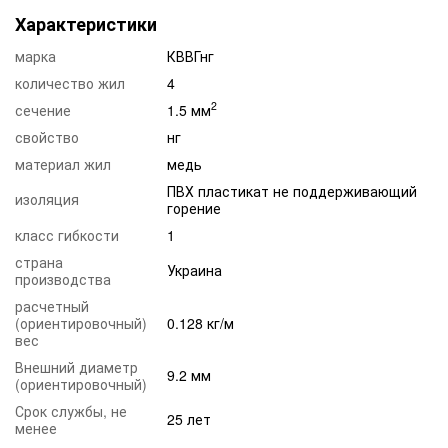
Характеристики
марка
КВВГнг
количество жил
4
2
сечение
1.5 мм
свойство
нг
материал жил
медь
ПВХ пластикат не поддерживающий
изоляция
горение
класс гибкости
1
страна
Украина
производства
расчетный
(ориентировочный)
0.128 кг/м
вес
Внешний диаметр
9.2 мм
(ориентировочный)
Срок службы, не
25 лет
менее