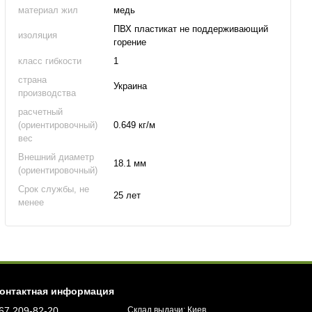
материал жил
медь
ПВХ пластикат не поддерживающий
изоляция
горение
класс гибкости
1
страна
Украина
производства
расчетный
(ориентировочный)
0.649 кг/м
вес
Внешний диаметр
18.1 мм
(ориентировочный)
Срок службы, не
25 лет
менее
онтактная информация
67 209-82-20
Склад выдачи: Киев,