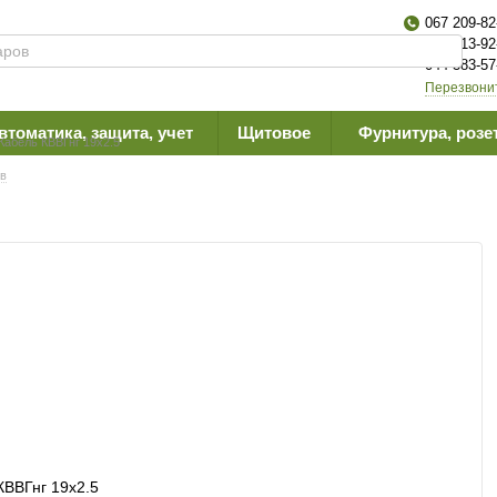
067 209-82
063 613-92
044 383-57
Перезвони
втоматика, защита, учет
Щитовое
Фурнитура, розе
Кабель КВВГнг 19х2.5
ыв