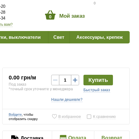
Сравнение товаров
0
-20
-28
Мой заказ
0
-34
ть вам?
тки, выключатели
Свет
Аксессуары, крепеж
0.00 грн/м
Купить
Под заказ
*точный срок уточните у менеджера
Быстрый заказ
Нашли дешевле?
Войдите
, чтобы
В избранное
К сравнению
отобразить скидку
Оплата
Возврат
Доставка